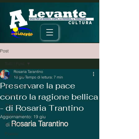
CULTURA
Post
Tutti i Post
Rosaria Tarantino
Tutti i Post
16 giu
Tempo di lettura: 7 min
Preservare la pace
In primo piano
contro la ragione bellica
Ricerca
Arte
- di Rosaria Trantino
Memoria
Aggiornamento:
19 giu
Rosaria Tarantino
Territorio
di 
Poesia