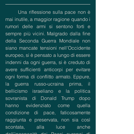
	Una riflessione sulla pace non è 
mai inutile, a maggior ragione quando i 
rumori delle armi si sentono forti e 
sempre più vicini. Malgrado dalla fine 
della Seconda Guerra Mondiale non 
siano mancate tensioni nell’Occidente 
europeo, si è pensato a lungo di essere 
indenni da ogni guerra, si è creduto di 
avere sufficienti anticorpi per evitare 
ogni forma di conflitto armato. Eppure, 
la guerra russo-ucraina prima, il 
bellicismo israeliano e la politica 
sovranista di Donald Trump dopo 
hanno evidenziato come quella 
condizione di pace, faticosamente 
raggiunta e preservata, non sia così 
scontata, alla luce anche 
dell’incapacità dei Paesi europei di 