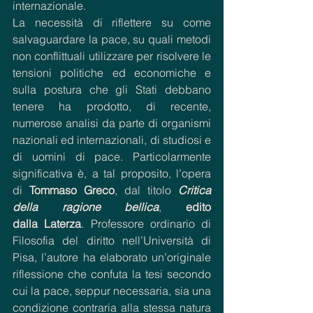
internazionale.
La necessità di riflettere su come 
salvaguardare la pace, su quali metodi 
non conflittuali utilizzare per risolvere le 
tensioni politiche ed economiche e 
sulla postura che gli Stati debbano 
tenere ha prodotto, di recente, 
numerose analisi da parte di organismi 
nazionali ed internazionali, di studiosi e 
di uomini di pace. Particolarmente 
significativa è, a tal proposito, l’opera 
di 
Tommaso Greco
, dal titolo 
Critica 
della ragione bellica
, 
edito 
dalla
Laterza
. Professore ordinario di 
Filosofia del diritto nell’Università di 
Pisa, l’autore ha elaborato un’originale 
riflessione che confuta la tesi secondo 
cui la pace, seppur necessaria, sia una 
condizione contraria alla stessa natura 