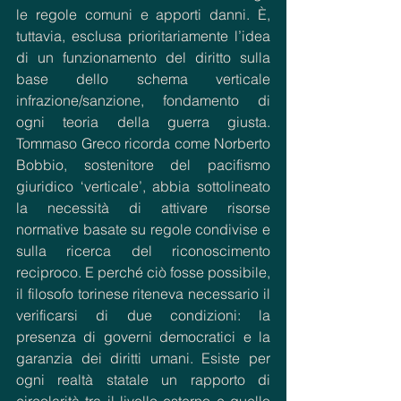
le regole comuni e apporti danni. È, 
tuttavia, esclusa prioritariamente l’idea 
di un funzionamento del diritto sulla 
base dello schema verticale 
infrazione/sanzione, fondamento di 
ogni teoria della guerra giusta. 
Tommaso Greco ricorda come Norberto 
Bobbio, sostenitore del pacifismo 
giuridico ‘verticale’, abbia sottolineato 
la necessità di attivare risorse 
normative basate su regole condivise e 
sulla ricerca del riconoscimento 
reciproco. E perché ciò fosse possibile, 
il filosofo torinese riteneva necessario il 
verificarsi di due condizioni: la 
presenza di governi democratici e la 
garanzia dei diritti umani. Esiste per 
ogni realtà statale un rapporto di 
circolarità tra il livello esterno e quello 