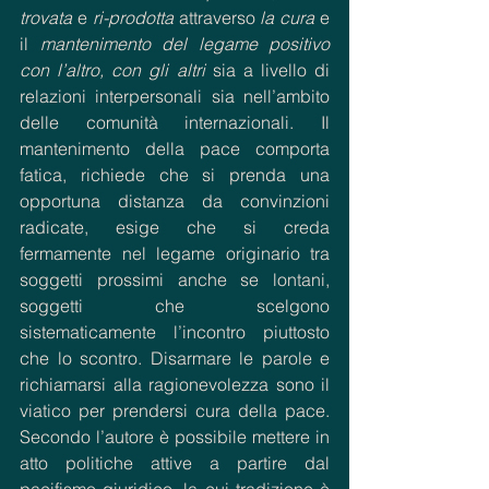
trovata
 e 
ri-prodotta
 attraverso 
la cura
 e 
il 
mantenimento del legame positivo 
con l’altro, con gli altri
 sia a livello di 
relazioni interpersonali sia nell’ambito 
delle comunità internazionali. Il 
mantenimento della pace comporta 
fatica, richiede che si prenda una 
opportuna distanza da convinzioni 
radicate, esige che si creda 
fermamente nel legame originario tra 
soggetti prossimi anche se lontani, 
soggetti che scelgono 
sistematicamente l’incontro piuttosto 
che lo scontro. Disarmare le parole e 
richiamarsi alla ragionevolezza sono il 
viatico per prendersi cura della pace. 
Secondo l’autore è possibile mettere in 
atto politiche attive a partire dal 
pacifismo giuridico, la cui tradizione è 