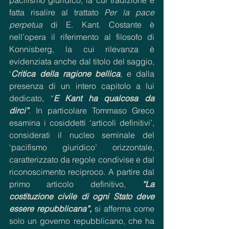
fatta risalire al trattato 
Per la pace 
perpetua
 di E. Kant. Costante è 
nell’opera il riferimento al filosofo di 
Konnisberg, la cui rilevanza è 
evidenziata anche dal titolo del saggio, 
‘
Critica della ragione bellica
, e dalla 
presenza di un intero capitolo a lui 
dedicato, “
E Kant ha qualcosa da 
dirci”
. In particolare Tommaso Greco 
esamina i cosiddetti ‘articoli definitivi’, 
considerati il nucleo seminale del 
‘pacifismo giuridico’ orizzontale, 
caratterizzato da regole condivise e dal 
riconoscimento reciproco. A partire dal 
primo articolo definitivo, 
“La 
costituzione civile di ogni Stato deve 
essere repubblicana”, 
si afferma come 
solo un governo repubblicano, che ha 