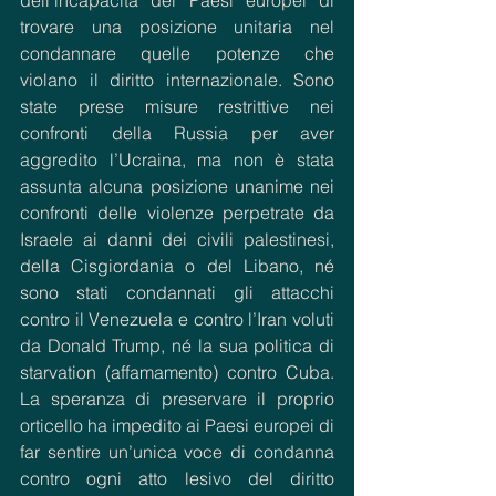
trovare una posizione unitaria nel 
condannare quelle potenze che 
violano il diritto internazionale. Sono 
state prese misure restrittive nei 
confronti della Russia per aver 
aggredito l’Ucraina, ma non è stata 
assunta alcuna posizione unanime nei 
confronti delle violenze perpetrate da 
Israele ai danni dei civili palestinesi, 
della Cisgiordania o del Libano, né 
sono stati condannati gli attacchi 
contro il Venezuela e contro l’Iran voluti 
da Donald Trump, né la sua politica di 
starvation (affamamento) contro Cuba. 
La speranza di preservare il proprio 
orticello ha impedito ai Paesi europei di 
far sentire un’unica voce di condanna 
contro ogni atto lesivo del diritto 