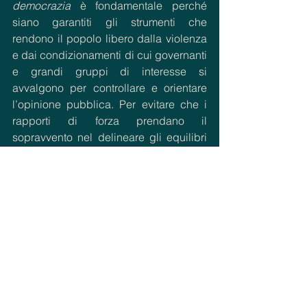
democrazia
 è fondamentale perché 
siano garantiti gli strumenti che 
rendono il popolo libero dalla violenza 
e dai condizionamenti di cui governanti 
e grandi gruppi di interesse si 
avvalgono per controllare e orientare 
l’opinione pubblica. Per evitare che i 
rapporti di forza prendano il 
sopravvento nel delineare gli equilibri 
interstatali è opportuno avvalersi del 
diritto  e delle istituzioni internazionali 
che ne garantiscano l’efficacia. 
Qualora esse dovessero risultare 
irrilevanti, si pensi ad esempio al ruolo 
dell’ONU e del Consiglio di Sicurezza 
nell’affrontare la questione palestinese 
e quella ucraina, bisogna rivederne gli 
ordinamenti. Il diritto internazionale 
appartiene alla sfera dei ‘
fatti 