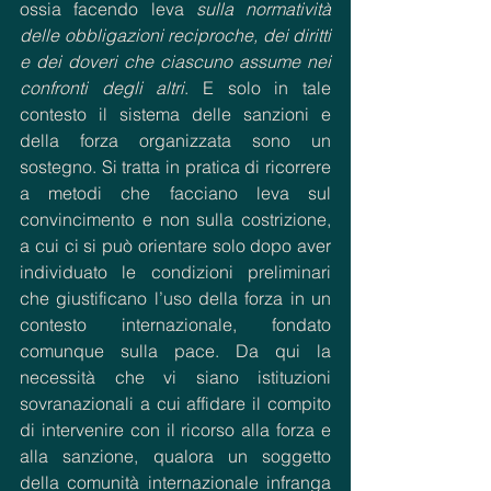
ossia facendo leva 
sulla normatività 
delle obbligazioni reciproche, dei diritti 
e dei doveri che ciascuno assume nei 
confronti degli altri
. E solo in tale 
contesto il sistema delle sanzioni e 
della forza organizzata sono un 
sostegno. Si tratta in pratica di ricorrere 
a metodi che facciano leva sul 
convincimento e non sulla costrizione, 
a cui ci si può orientare solo dopo aver 
individuato le condizioni preliminari 
che giustificano l’uso della forza in un 
contesto internazionale, fondato 
comunque sulla pace. Da qui la 
necessità che vi siano istituzioni 
sovranazionali a cui affidare il compito 
di intervenire con il ricorso alla forza e 
alla sanzione, qualora un soggetto 
della comunità internazionale infranga 