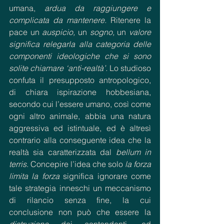
umana, 
ardua da raggiungere e 
complicata da mantenere. 
Ritenere la 
pace un
 auspicio, 
un
 sogno, 
un
 valore 
significa relegarla alla categoria delle 
componenti ideologiche che si sono 
solite chiamare ‘anti-realtà’. 
Lo studioso 
confuta il presupposto antropologico, 
di chiara ispirazione hobbesiana, 
secondo cui l’essere umano, così come 
ogni altro animale, abbia una natura 
aggressiva ed istintuale, ed è altresì 
contrario alla conseguente idea
che la 
realtà sia caratterizzata dal 
bellum in 
terris
. Concepire l’idea che solo 
la forza 
limita la forza
 significa ignorare come 
tale strategia inneschi un meccanismo 
di rilancio senza fine, la cui 
conclusione non può che essere la 
distruzione 
dei contendenti, ed 