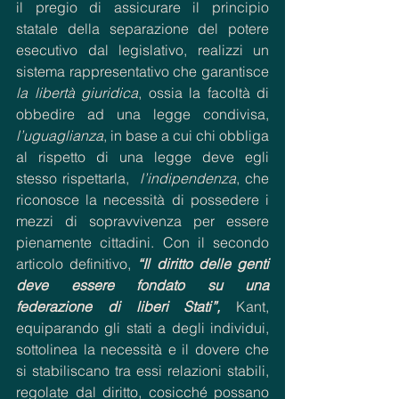
il pregio di assicurare il principio 
statale della separazione del potere 
esecutivo dal legislativo, realizzi un 
sistema rappresentativo che garantisce 
la libertà giuridica
, ossia la facoltà di 
obbedire ad una legge condivisa, 
l’uguaglianza
, in base a cui chi obbliga 
al rispetto di una legge deve egli 
stesso rispettarla,  
l’indipendenza
, che 
riconosce la necessità di possedere i 
mezzi di sopravvivenza per essere 
pienamente cittadini. Con il secondo 
articolo definitivo, 
“Il diritto delle genti 
deve essere fondato su una 
federazione di liberi Stati”,
 Kant, 
equiparando gli stati a degli individui, 
sottolinea la necessità e il dovere che 
si stabiliscano tra essi relazioni stabili, 
regolate dal diritto, cosicché possano 