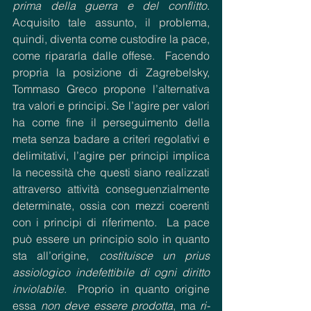
prima della guerra e del conflitto
. 
Acquisito tale assunto, il problema, 
quindi, diventa come custodire la pace, 
come ripararla dalle offese.  Facendo 
propria la posizione di Zagrebelsky, 
Tommaso Greco propone l’alternativa 
tra valori e principi. Se l’agire per valori 
ha come fine il perseguimento della 
meta senza badare a criteri regolativi e 
delimitativi, l’agire per principi implica 
la necessità che questi siano realizzati 
attraverso attività conseguenzialmente 
determinate, ossia con mezzi coerenti 
con i principi di riferimento.  La pace 
può essere un principio solo in quanto 
sta all’origine, 
costituisce un prius 
assiologico indefettibile di ogni diritto 
inviolabile
.  Proprio in quanto origine 
essa 
non deve essere prodotta
, ma 
ri-