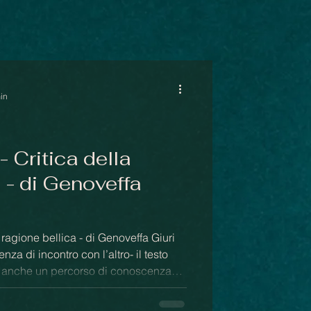
min
 Critica della
 - di Genoveffa
 ragione bellica - di Genoveffa Giuri
a di incontro con l’altro- il testo
 è anche un percorso di conoscenza
 il lettore riesce a uscire da se
e del mondo, per porsi in un