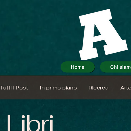
Home
Chi siam
Tutti i Post
In primo piano
Ricerca
Art
Libri
Giornalismo
Libri