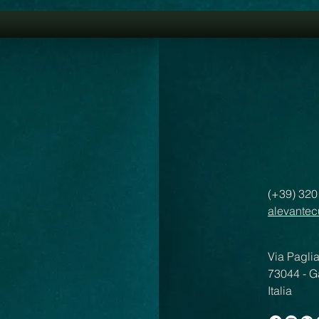
Eppure, la guerra russo-ucrai
politica sovrani
(+39) 32
alevantec
Via Pagli
73044 - G
Italia