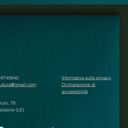
na prima, il bellicismo israeliano e la
0 8745640
Informativa sulla privacy
ultura@gmail.com
Dichiarazione di
accessibilità
arulo, 78
alatone (LE)