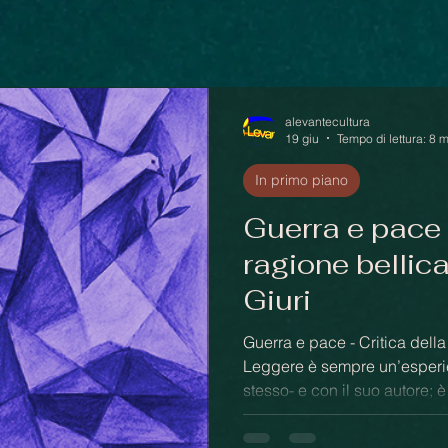
alevantecultura
19 giu
Tempo di lettura: 8 
In primo piano
Guerra e pace -
ragione bellica
Giuri
Guerra e pace - Critica della
Leggere è sempre un’esperienz
stesso- e con il suo autore;
tanto più autentica quanto più
stesso e dalla propria vision