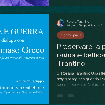
atteggiamento di ascolto e d
che è l’opera che legge.
Rosaria Tarantino
16 giu
Tempo di lettura: 7 
In primo piano
Preservare la 
ragione bellica
Trantino
di Rosaria Tarantino Una riflessione sulla pace non è mai inutile, a
maggior ragione quando i rumo
sempre più vicini. Malgrado
Mondiale non siano mancate 
pensato a lungo di essere in
avere sufficienti anticorpi pe