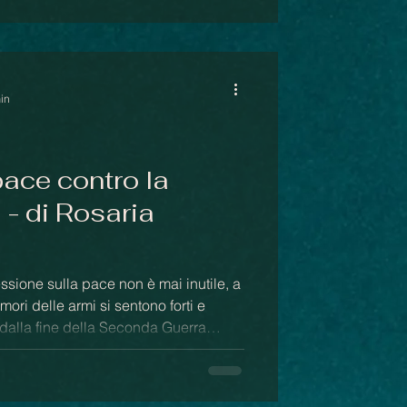
i comprensione di quell’altro da sé
min
pace contro la
 - di Rosaria
ri delle armi si sentono forti e
 dalla fine della Seconda Guerra
tensioni nell’Occidente europeo, si è
denni da ogni guerra, si è creduto di
r evitare ogni forma di conflitto armato.