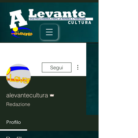
CULTURA
Altre azioni
Segui
Amministratore
alevantecultura
Redazione
Profilo