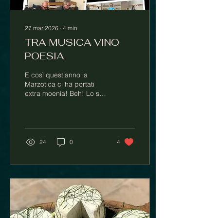
27 mar 2026
∙
4
min
TRA MUSICA VINO
POESIA
E così quest’anno la
Marzotica ci ha portati
extra moenia! Beh! Lo so
che Extra Moenia, e me lo
raccontava mio suocero
Sebastiano, era chiamata
quella strada che scorre
tra il Parco San Pio e le
24
0
4
vecchie mura che cingono
i giardini di alcune case e
ville storiche di Galatone,
ora via Nizza. ...