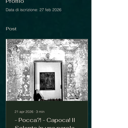
Profilo
Data di iscrizione: 27 feb 2026
Post
21 apr 2026
∙
3
min
- Pocca?! - Capoca! Il