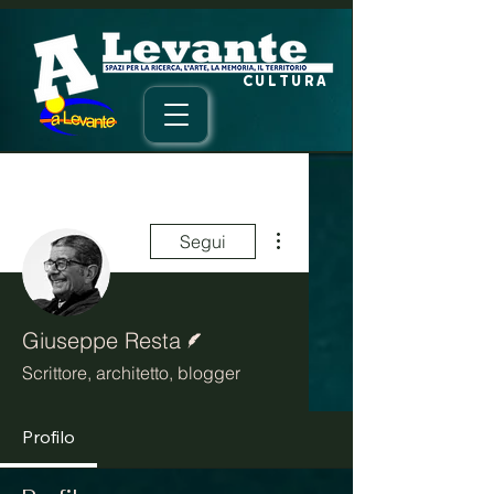
CULTURA
Altre azioni
Segui
Redattore
Giuseppe Resta
Scrittore, architetto, blogger
Profilo