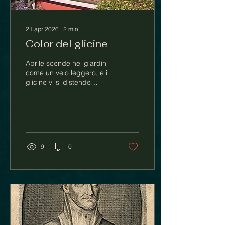
21 apr 2026
∙
2
min
Color del glicine
Aprile scende nei giardini
come un velo leggero, e il
glicine vi si distende
sopra, lento e inevitabile,
come una memoria che
rifiorisce.
9
0