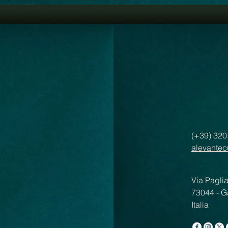
(+39) 32
alevantec
Via Pagli
73044 - G
Italia