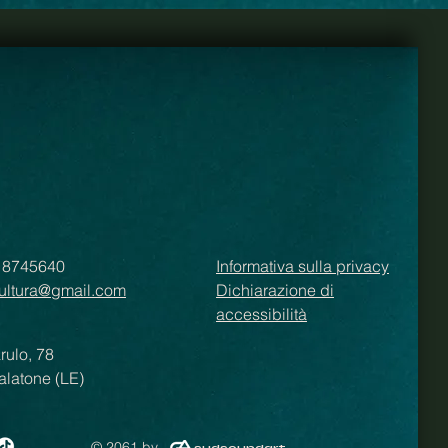
0 8745640
Informativa sulla privacy
ultura@gmail.com
Dichiarazione di
accessibilità
arulo, 78
alatone (LE)
© 2061 by
.
sudsoundart