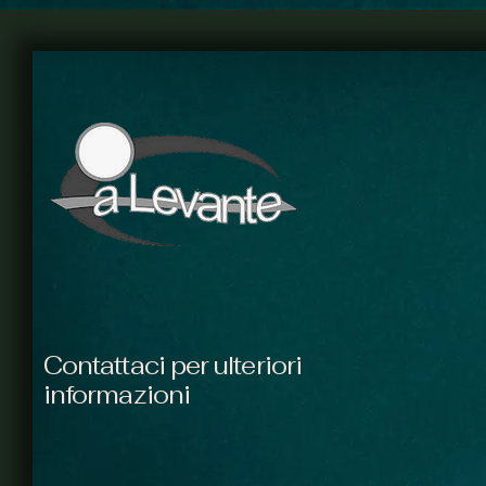
disarmonia-, che forse si
chiamano consonanza
oppure, anche,
dissonanza, discordanza,
diversità.
Contattaci per ulteriori
informazioni