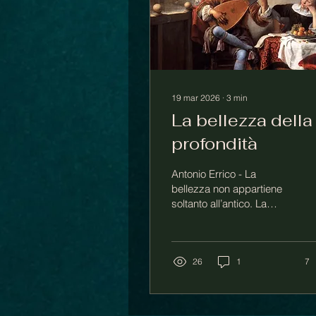
19 mar 2026
∙
3
min
La bellezza della
profondità
Antonio Errico - La
bellezza non appartiene
soltanto all’antico. La
differenza tra bello e non
bello, è determinata da
altri criteri, che forse si
chiamano estetica, forse
26
1
7
armonia, coerenza –ma
anche incoerenza, alle
volte, contraddizione,