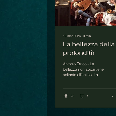
19 mar 2026
∙
3
min
La bellezza della
profondità
Antonio Errico - La
bellezza non appartiene
soltanto all’antico. La
differenza tra bello e non
bello, è determinata da
altri criteri, che forse si
chiamano estetica, forse
26
1
7
armonia, coerenza –ma
anche incoerenza, alle
volte, contraddizione,