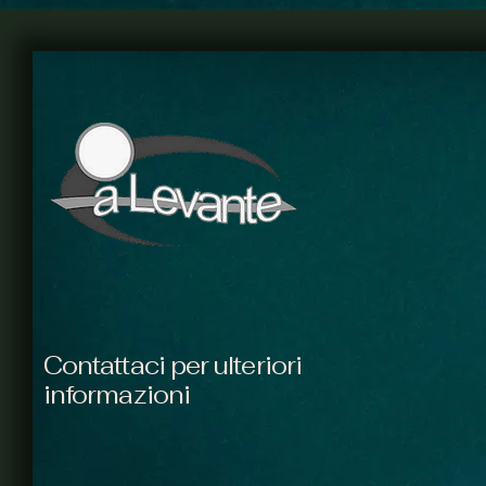
disarmonia-, che forse si
chiamano consonanza
oppure, anche,
dissonanza, discordanza,
diversità.
Contattaci per ulteriori
informazioni