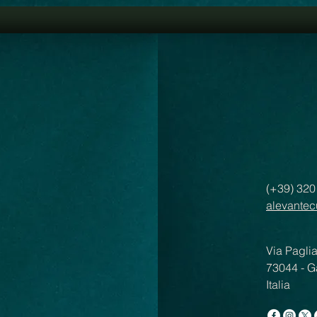
(+39) 32
alevantec
Via Pagli
73044 - G
Italia