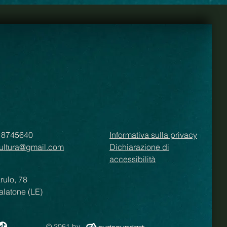
0 8745640
Informativa sulla privacy
ultura@gmail.com
Dichiarazione di
accessibilità
arulo, 78
alatone (LE)
© 2061 by
.
sudsoundart