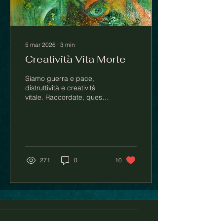
5 mar 2026
∙
3
min
Creatività Vita Morte
Siamo guerra e pace,
distruttività e creatività
vitale. Raccordate, queste
forze opposte possono
compendiarsi in qualche
continuum benefico.
271
0
10