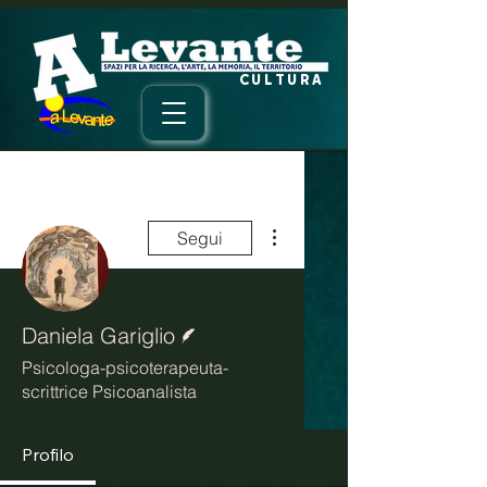
CULTURA
Altre azioni
Segui
Redattore
Daniela Gariglio
Psicologa-psicoterapeuta-
scrittrice Psicoanalista
Profilo